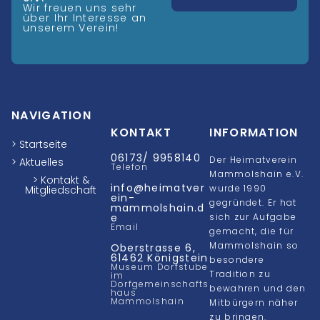
Wir freuen uns sehr
über Ihr Interesse an
unserem Verein!
NAVIGATION
KONTAKT
INFORMATION
> Startseite
06173/ 9958140
Der Heimatverein
> Aktuelles
Telefon
Mammolshain e.V.
> Kontakt &
info@heimatver
wurde 1990
Mitgliedschaft
ein-
gegründet. Er hat
mammolshain.d
e
sich zur Aufgabe
Email
gemacht, die für
Mammolshain so
Oberstrasse 6,
61462 Königstein
besondere
Museum Dorfstube
Tradition zu
im
Dorfgemeinschafts
bewahren und den
haus
Mammolshain
Mitbürgern näher
zu bringen.