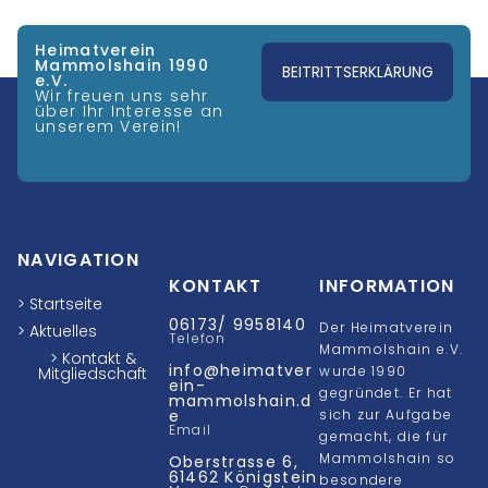
Heimatverein
Mammolshain 1990
BEITRITTSERKLÄRUNG
e.V.
Wir freuen uns sehr
über Ihr Interesse an
unserem Verein!
NAVIGATION
KONTAKT
INFORMATION
> Startseite
06173/ 9958140
Der Heimatverein
> Aktuelles
Telefon
Mammolshain e.V.
> Kontakt &
info@heimatver
wurde 1990
Mitgliedschaft
ein-
gegründet. Er hat
mammolshain.d
e
sich zur Aufgabe
Email
gemacht, die für
Mammolshain so
Oberstrasse 6,
61462 Königstein
besondere